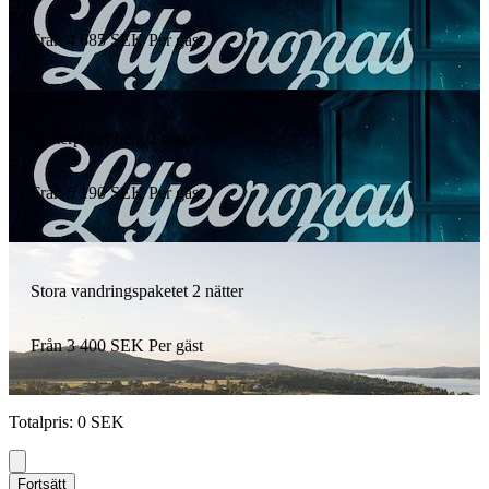
Från
4 685
SEK
Per gäst
Teaterpaket helg 2 dagar
Från
5 190
SEK
Per gäst
Stora vandringspaketet 2 nätter
Från
3 400
SEK
Per gäst
Totalpris
:
0
SEK
Fortsätt