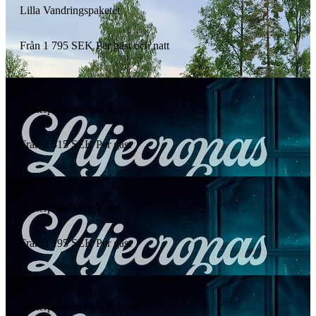
Lilla Vandringspaketet
Från
1 795
SEK
Per gäst och natt
Teaterpaket vardag 1 natt
Från
2 515
SEK
Per gäst
Teaterpaket helg 1 natt
Från
3 195
SEK
Per gäst
Teaterpaket vardag 2 dagar