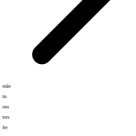
mån
tis
ons
tors
fre